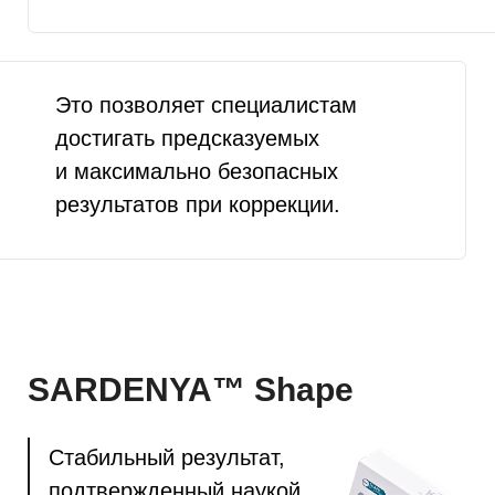
философия компании направлена
на создание безопасных и эффективных
решений для эстетической медицины,
завоевавших доверие врачей и партнёров
по всему миру.
Концентрация ГК:
24 мг/мл
Концентрация лидокаина:
3 мг/мл
Длительность клинического
эффекта:
от 12 до 24 месяцев
Глубина введения:
глубокие слои дермы
Плотность:
высокая
Модуль накопления:
101 — 300 Па
Комплексная вязкость:
326 — 485 ПА*С
Комплект поставки:
шприц (1,1ml) и 2
иглы (26G x 13mm)
Степень ретикуляции:
12%