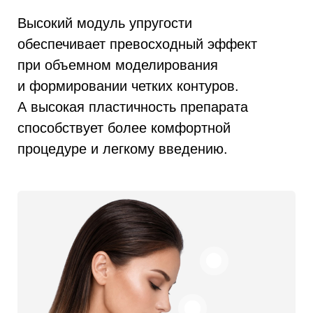
Филлеры Sardenya™ от южнокорейского
лидера биотехнологий RFBio Co., Ltd.
выделяются высокой стабильностью
и качеством, благодаря инновационной
технологии HoPE (Highly Optimized
Cross-linked).
Использование равномерной сшивки
геля, с помощью BDDE, обеспечивает
однородную структуру
и «интеллектуальную» модель сборки,
одну из самых передовых на рынке.