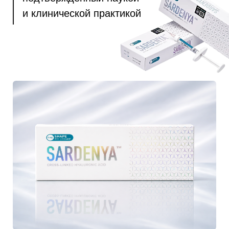
Показатель pH:
6,8 — 7,5
Содержание гиалуроновой
кислоты:
90,0 — 110,0% (21,6 — 26,4 мг/
мл)