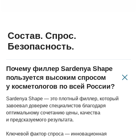
у официального
дистрибьютора в РФ
Вся продукция всегда в наличии.
КосметикОушен
Гарантия подлинности и качества.
Накопительная система скидок и бонусов.
Смотреть каталог
Почему филлер Sardenya Shape
пользуется высоким спросом
у косметологов по всей России?
Sardenya Shape — это плотный филлер, который
завоевал доверие специалистов благодаря
оптимальному сочетанию цены, качества
и предсказуемого результата.
Ключевой фактор спроса — инновационная