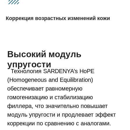
процедуре и легкому введению.
Коррекция возрастных изменений кожи
Технология HOPE для
филлера Sardenya
(Сардения) Shape