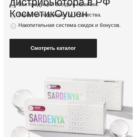
ООО «КосметикОушен»
Официальный дистрибьютор препаратов
Sardenya™ в РФ
sardenya.ru
© 2025
Все права защищены
*Средства Lumenous, Matrix, Implant — в процессе
регистрации на территории РФ