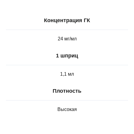
Концентрация ГК
24 мг/мл
1 шприц
Область применения
1,1 мл
Коррекция возрастных изменений
кожи, восстановление утраченных
Плотность
объемов, а также точечная коррекция
различных зон лица и устранение
асимметрии для гармоничного
Высокая
и естественного результата.