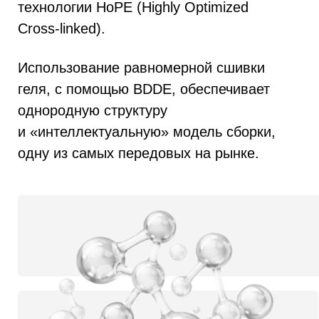
Это позволяет специалистам
достигать предсказуемых
и максимально безопасных
результатов при коррекции.
SARDENYA™ Shape
Стабильный результат,
подтвержденный наукой
и клинической практикой